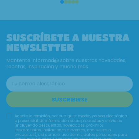
SUSCRÍBETE A NUESTRA
mbre aquí.
NEWSLETTER
Mantente informad@ sobre nuestras novedades,
recetas, inspiración y mucho más.
SUSCRIBIRSE
Acepto la remisión, por cualquier medio, ya sea electrónico
o presencial, de información sobre productos y servicios
(incluyendo descuentos, novedades, próximos
lanzamientos, invitaciones a eventos, concursos o
encuestas), así como el uso de mis datos personales para