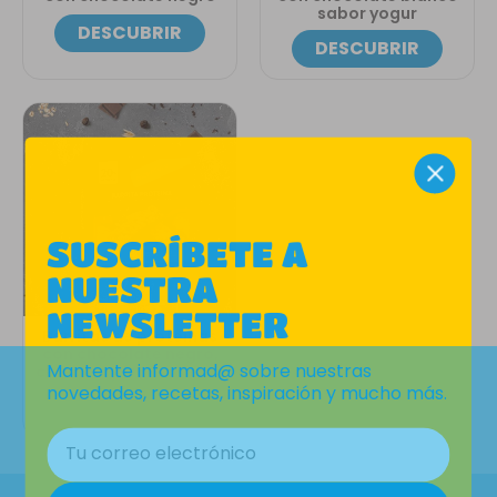
sabor yogur
DESCUBRIR
DESCUBRIR
mbre aquí.
SUSCRÍBETE A
NUESTRA
NEWSLETTER
Barritas de proteínas
con chocolate negro,
Mantente informad@ sobre nuestras
cereales y frutos secos
novedades, recetas, inspiración y mucho más.
DESCUBRIR