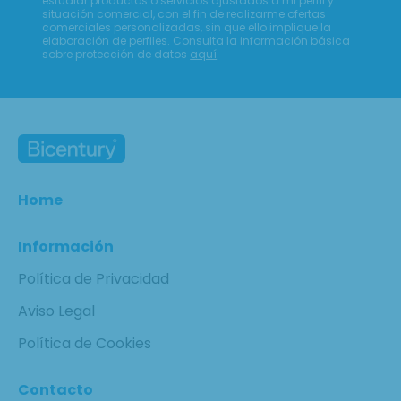
estudiar productos o servicios ajustados a mi perfil y
situación comercial, con el fin de realizarme ofertas
comerciales personalizadas, sin que ello implique la
elaboración de perfiles. Consulta la información básica
sobre protección de datos
aquí
.
Home
Información
Política de Privacidad
Aviso Legal
Política de Cookies
Contacto