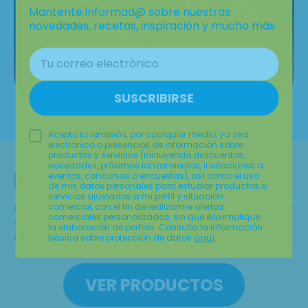
Mantente informad@ sobre nuestras
novedades, recetas, inspiración y mucho más.
SUSCRIBIRSE
Acepto la remisión, por cualquier medio, ya sea
electrónico o presencial, de información sobre
productos y servicios (incluyendo descuentos,
novedades, próximos lanzamientos, invitaciones a
Power y Sabor
eventos, concursos o encuestas), así como el uso
de mis datos personales para estudiar productos o
servicios ajustados a mi perfil y situación
Batidos ricos en proteína perfectos para mantener
comercial, con el fin de realizarme ofertas
comerciales personalizadas, sin que ello implique
y desarrollar la
masa muscular
. ¡Dale power a tu
la elaboración de perfiles. Consulta la información
rutina!
básica sobre protección de datos
aquí
.
VER PRODUCTOS