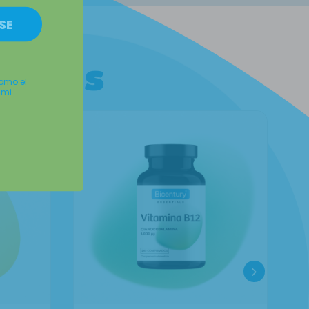
SE
ductos
como el
 mi