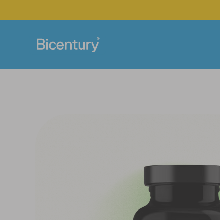
TORTITAS
BARRITAS
Básicas
Chocolate
Sabor
Toppings
Chocolate
Minis