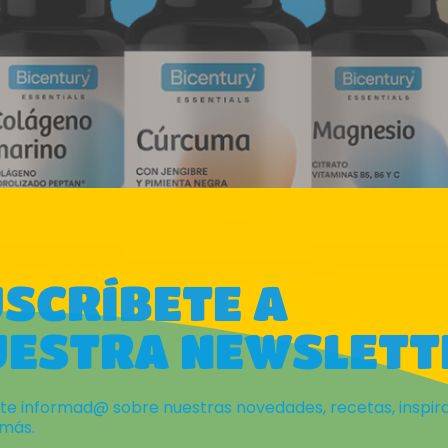
SCRÍBETE A
UESTRA NEWSLETT
e informad@ sobre nuestras novedades, recetas, inspira
más.