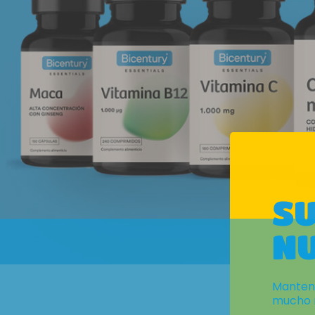
SU
N
Mantent
mucho 