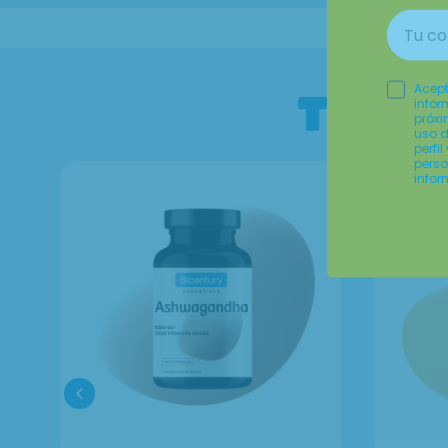
Acept
Te gu
infor
próxi
uso d
perfi
perso
infor