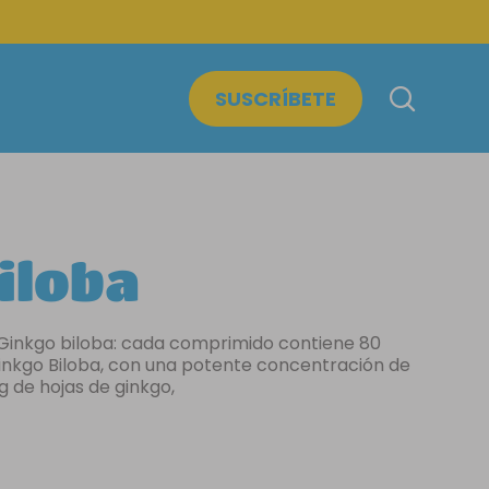
SUSCRÍBETE
NTOS
GALLETAS
iloba
Ginkgo biloba: cada comprimido contiene 80
inkgo Biloba, con una potente concentración de
g de hojas de ginkgo,