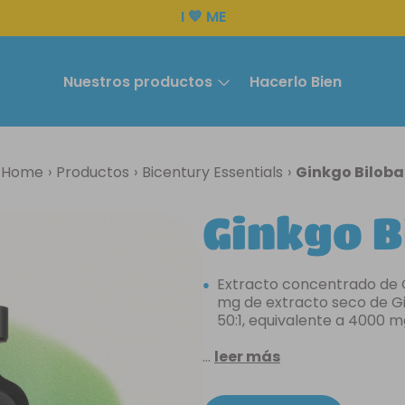
I 💙 ME
Nuestros productos
Hacerlo Bien
NUTRICIÓN
COMPLEME
Ginkgo Biloba
Home
Productos
Bicentury Essentials
Proteína
Ginkgo B
Completo
Sustitutivos
Extracto concentrado de 
mg de extracto seco de G
50:1, equivalente a 4000 m
...
leer más