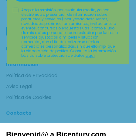
Acepto la remisión, por cualquier medio, ya sea
electrónico o presencial, de información sobre
productos y servicios (incluyendo descuentos,
novedades, próximos lanzamientos, invitaciones a
eventos, concursos o encuestas), así como el uso
de mis datos personales para estudiar productos o
servicios ajustados a mi perfil y situación
comercial, con el fin de realizarme ofertas
comerciales personalizadas, sin que ello implique
Home
la elaboración de perfiles. Consulta la información
básica sobre protección de datos
aquí
.
Información
Política de Privacidad
Aviso Legal
Política de Cookies
Contacto
¡SÍGUENOS EN LAS REDES